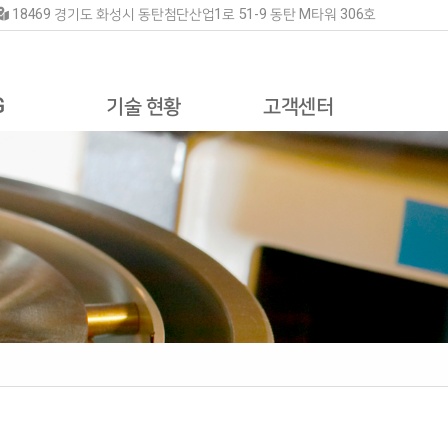
18469 경기도 화성시 동탄첨단산업1로 51-9 동탄 M타워 306호
G
기술 현황
고객센터