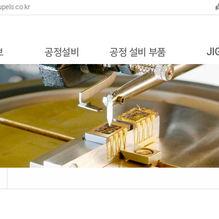
pels.co.kr
보
공정설비
공정 설비 부품
JI