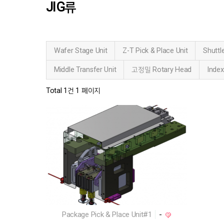
JIG류
Wafer Stage Unit
Z-T Pick & Place Unit
Shuttl
Middle Transfer Unit
고정밀 Rotary Head
Index
Total 1건
1 페이지
Package Pick & Place Unit#1
-